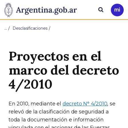
Pasar al contenido principal
Presidencia
Buscar
Ir
a
de
Mi
…
Desclasificaciones
Arg
la
Nación
Proyectos en el
marco del decreto
4/2010
En 2010, mediante el
decreto N° 4/2010
, se
relevó de la clasificación de seguridad a
toda la documentación e información
vinculada con el accionar de las Fuerzas