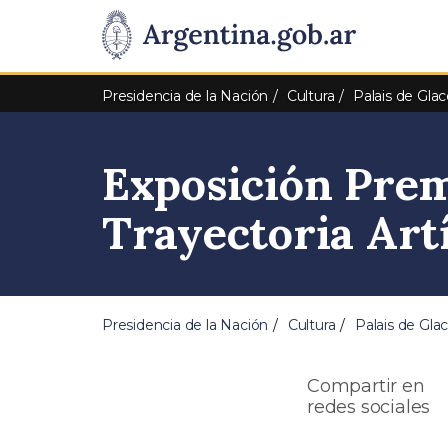
Pasar al contenido principal
Presidencia
de
Presidencia de la Nación
Cultura
Palais de Gla
la
Exposición Prem
Nación
Trayectoria Art
Presidencia de la Nación
Cultura
Palais de Gla
Compartir en
redes sociales