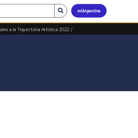
Mi
Buscar
en
el
Argen
es a la Trayectoria Artística 2022
sitio