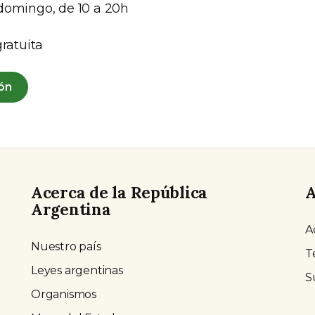
domingo, de 10 a 20h
gratuita
ón
Acerca de la República
A
Argentina
A
Nuestro país
T
Leyes argentinas
S
Organismos