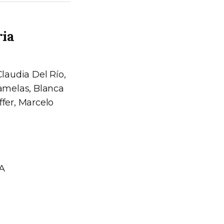
ria
Claudia Del Río,
Lamelas, Blanca
ffer, Marcelo
BA