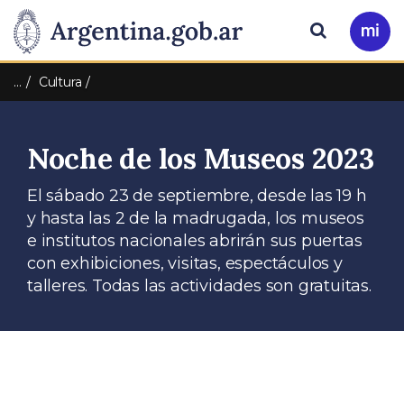
Pasar al contenido principal
Presidencia
Buscar
Ir
a
de
Mi
…
Cultura
Arg
la
Noche de los Museos 2023
Nación
El sábado 23 de septiembre, desde las 19 h
y hasta las 2 de la madrugada, los museos
e institutos nacionales abrirán sus puertas
con exhibiciones, visitas, espectáculos y
talleres. Todas las actividades son gratuitas.