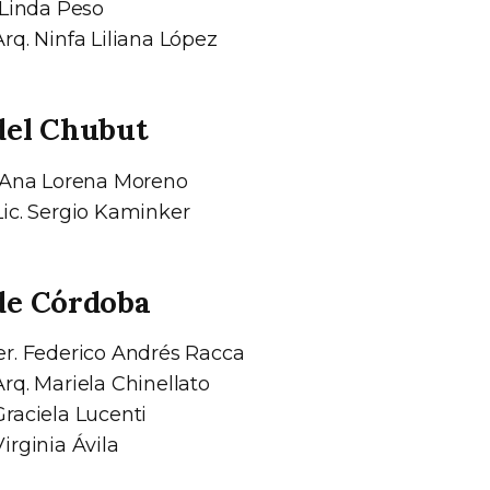
 Linda Peso
rq. Ninfa Liliana López
del Chubut
 Ana Lorena Moreno
ic. Sergio Kaminker
de Córdoba
r. Federico Andrés Racca
rq. Mariela Chinellato
raciela Lucenti
irginia Ávila