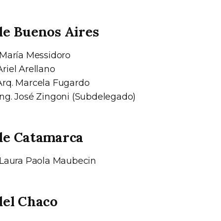
de Buenos Aires
 María Messidoro
riel Arellano
rq. Marcela Fugardo
ng. José Zingoni (Subdelegado)
de Catamarca
 Laura Paola Maubecin
del Chaco