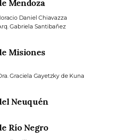
 de Mendoza
Horacio Daniel Chiavazza
rq. Gabriela Santibañez
de Misiones
ra. Graciela Gayetzky de Kuna
del Neuquén
de Río Negro