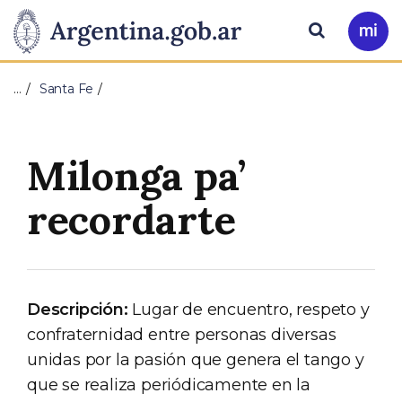
Pasar al contenido principal
Presidencia
Buscar
Ir
a
de
Mi
…
Santa Fe
Arg
la
Nación
Milonga pa’
recordarte
Descripción:
Lugar de encuentro, respeto y
confraternidad entre personas diversas
unidas por la pasión que genera el tango y
que se realiza periódicamente en la