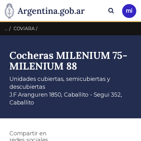
Pasar al contenido principal
Presidencia
Buscar
Ir
a
de
Mi
…
COVIARA
Arg
la
Cocheras MILENIUM 75-
Nación
MILENIUM 88
Unidades cubiertas, semicubiertas y
descubiertas
J.F Aranguren 1850, Caballito - Segui 352,
Caballito
Compartir en
redes sociales