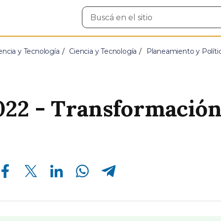
Buscar
en
el
sitio
encia y Tecnología
Ciencia y Tecnología
Planeamiento y Políti
022 - Transformació
Compartir en Facebook
Compartir en Twitter
Compartir en Linkedin
Compartir en Whatsapp
Compartir en Telegram