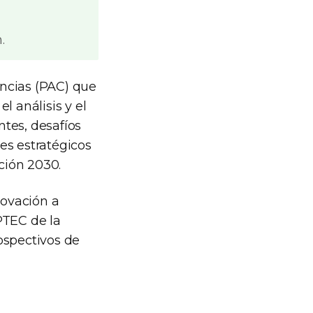
.
encias (PAC) que
l análisis y el
ntes, desafíos
res estratégicos
ción 2030.
novación a
PTEC de la
ospectivos de