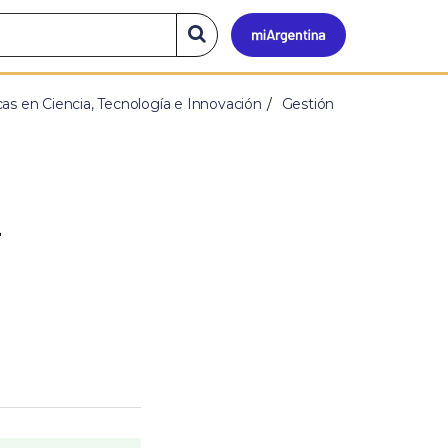
Mi
Buscar
en
el
Argen
sitio
cas en Ciencia, Tecnología e Innovación
Gestión
n