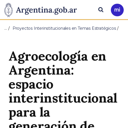
Pasar al contenido principal
Presidencia
Buscar
Ir
a
de
Mi
…
Proyectos Interinstitucionales en Temas Estratégicos
Arg
la
Nación
Agroecología en
Argentina:
espacio
interinstitucional
para la
generación de