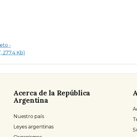
eto -
, 277.4 Kb)
Acerca de la República
A
Argentina
A
Nuestro país
T
Leyes argentinas
S