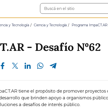
Buscar
en
el
sitio
encia y Tecnología
Ciencia y Tecnología
Programa ImpaCT.AR
.AR - Desafío Nº62
Compartir en Facebook
Compartir en Twitter
Compartir en Linkedin
Compartir en Whatsapp
Compartir en Telegram
aCT.AR tiene el propósito de promover proyectos
 desarrollo que brinden apoyo a organismos público
uciones a desafíos de interés público.