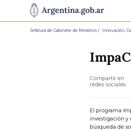
Pasar al contenido principal
Presidencia
de
Jefatura de Gabinete de Ministros
Innovación, Ci
la
Nación
ImpaCT
Compartir en
redes sociales
El programa Imp
investigación y
búsqueda de sol