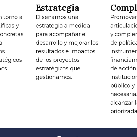
Estrategia
Compl
 torno a
Diseñamos una
Promovem
íficas y
estrategia a medida
articulaci
concretas
para acompañar el
y comple
a
desarrollo y mejorar los
de polític
os
resultados e impactos
instrume
atégicos
de los proyectos
financiam
os.
estratégicos que
de acción
gestionamos.
instituci
público y
necesaria
alcanzar 
priorizada