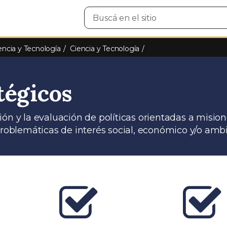
Buscar
en
el
sitio
encia y Tecnología
Ciencia y Tecnología
tégicos
ón y la evaluación de políticas orientadas a misio
problemáticas de interés social, económico y/o ambi