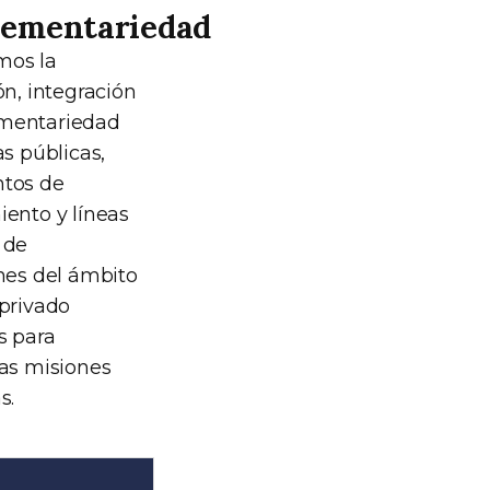
ementariedad
os la
ón, integración
mentariedad
as públicas,
ntos de
iento y líneas
 de
ones del ámbito
 privado
s para
las misiones
s.