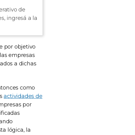
erativo de
, ingresá a la
e por objetivo
n las empresas
tados a dichas
entonces como
as
actividades de
empresas por
ificadas
zando
a lógica, la