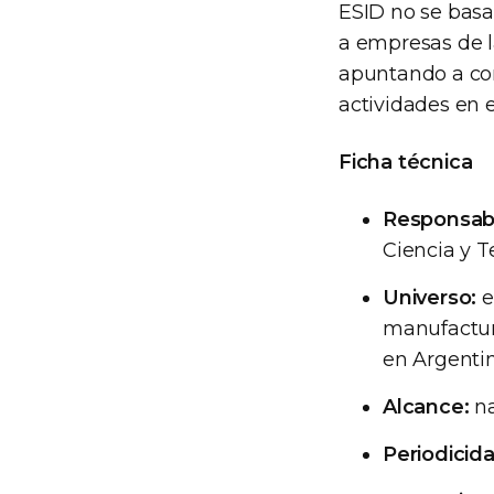
ESID no se basa
a empresas de l
apuntando a con
actividades en el
Ficha técnica
Responsab
Ciencia y T
Universo:
e
manufacture
en Argentin
Alcance:
na
Periodicid