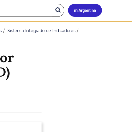
Mi
Buscar
en
el
Argen
sitio
s
Sistema Integrado de Indicadores
tor
D)