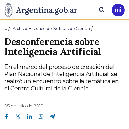
Pasar al contenido principal
Presidencia
Buscar
Ir
a
de
Mi
…
Archivo Histórico de Noticias de Ciencia
Arg
la
Desconferencia sobre
Nación
Inteligencia Artificial
En el marco del proceso de creación del
Plan Nacional de Inteligencia Artificial, se
realizó un encuentro sobre la temática en
el Centro Cultural de la Ciencia.
05 de julio de 2019
Compartir en Facebook
Compartir en Twitter
Compartir en Linkedin
Compartir en Whatsapp
Compartir en Telegram