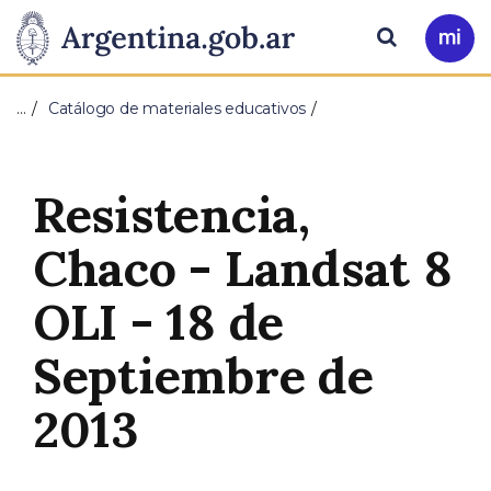
Pasar al contenido principal
Presidencia
Buscar
Ir
a
de
Mi
…
Catálogo de materiales educativos
Arg
la
Nación
Resistencia,
Chaco - Landsat 8
OLI - 18 de
Septiembre de
2013