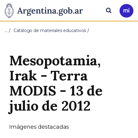
Pasar al contenido principal
Presidencia
Buscar
Ir
a
de
Mi
…
Catálogo de materiales educativos
Arg
la
Nación
Mesopotamia,
Irak - Terra
MODIS - 13 de
julio de 2012
Imágenes destacadas