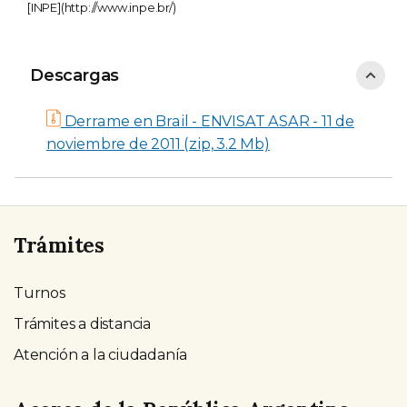
[INPE](http://www.inpe.br/)
Descargas
Descargas
Derrame en Brail - ENVISAT ASAR - 11 de
noviembre de 2011 (zip, 3.2 Mb)
Trámites
Turnos
Trámites a distancia
Atención a la ciudadanía