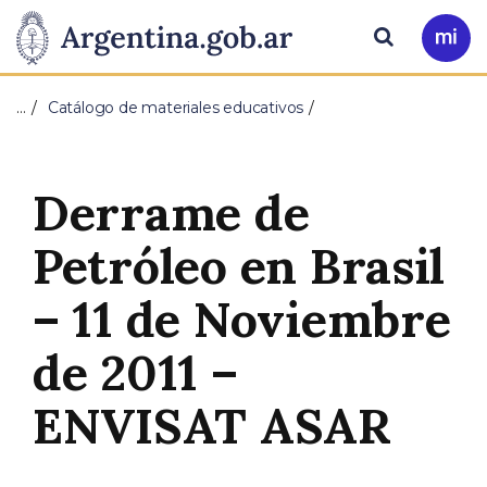
Pasar al contenido principal
Presidencia
Buscar
Ir
a
de
Mi
…
Catálogo de materiales educativos
Arg
la
Nación
Derrame de
Petróleo en Brasil
– 11 de Noviembre
de 2011 –
ENVISAT ASAR