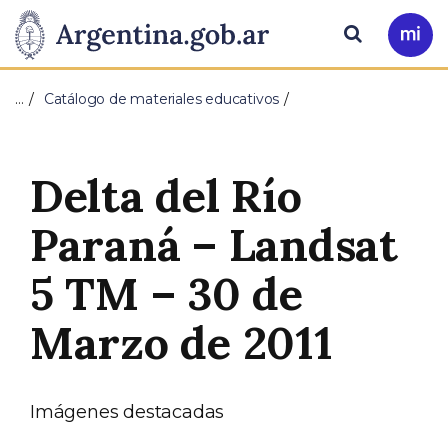
Pasar al contenido principal
Presidencia
Buscar
Ir
a
de
Mi
…
Catálogo de materiales educativos
Arg
la
Nación
Delta del Río
Paraná – Landsat
5 TM – 30 de
Marzo de 2011
Imágenes destacadas