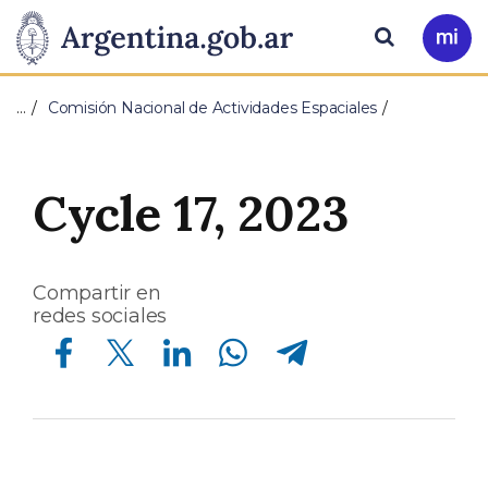
Pasar al contenido principal
Presidencia
Buscar
Ir
a
de
Mi
…
Comisión Nacional de Actividades Espaciales
Arg
la
Nación
Cycle 17, 2023
Compartir en
redes sociales
Compartir en Facebook
Compartir en Twitter
Compartir en Linkedin
Compartir en Whatsapp
Compartir en Telegram