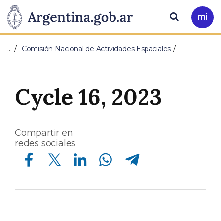
Pasar al contenido principal
Presidencia
Buscar
Ir
a
de
Mi
…
Comisión Nacional de Actividades Espaciales
Arg
la
Nación
Cycle 16, 2023
Compartir en
redes sociales
Compartir en Facebook
Compartir en Twitter
Compartir en Linkedin
Compartir en Whatsapp
Compartir en Telegram