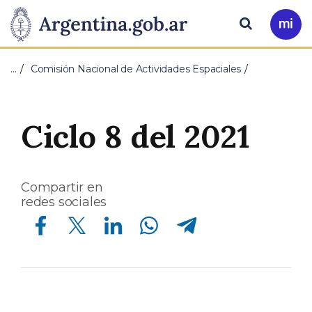
Pasar al contenido principal
Presidencia
Buscar
Ir
a
de
Mi
…
Comisión Nacional de Actividades Espaciales
Arg
la
Nación
Ciclo 8 del 2021
Compartir en
redes sociales
Compartir en Facebook
Compartir en Twitter
Compartir en Linkedin
Compartir en Whatsapp
Compartir en Telegram