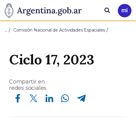
Pasar al contenido principal
Presidencia
Buscar
Ir
a
de
Mi
…
Comisión Nacional de Actividades Espaciales
Arg
la
Nación
Ciclo 17, 2023
Compartir en
redes sociales
Compartir en Facebook
Compartir en Twitter
Compartir en Linkedin
Compartir en Whatsapp
Compartir en Telegram