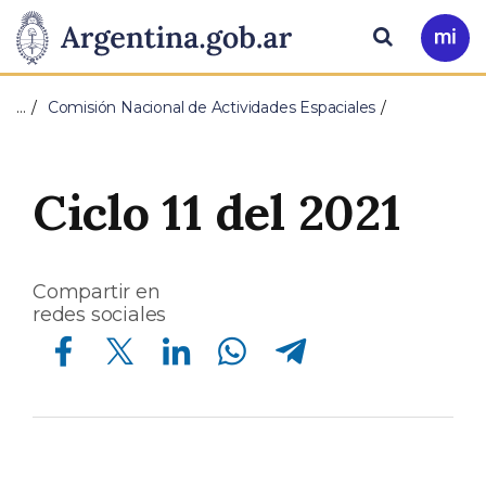
Pasar al contenido principal
Presidencia
Buscar
Ir
a
de
Mi
…
Comisión Nacional de Actividades Espaciales
Arg
la
Nación
Ciclo 11 del 2021
Compartir en
redes sociales
Compartir en Facebook
Compartir en Twitter
Compartir en Linkedin
Compartir en Whatsapp
Compartir en Telegram