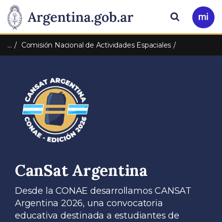
Pasar al contenido principal
Presidencia
Buscar
Ir
a
de
Mi
…
Comisión Nacional de Actividades Espaciales
Arg
la
Nación
CanSat Argentina
Desde la CONAE desarrollamos CANSAT
Argentina 2026, una convocatoria
educativa destinada a estudiantes de