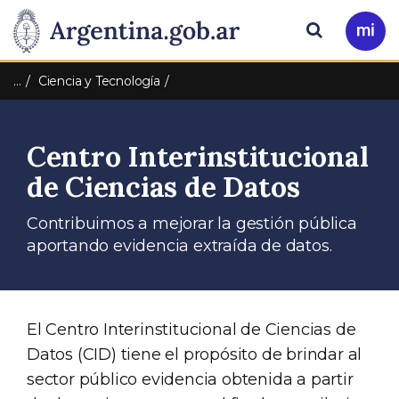
Pasar al contenido principal
Presidencia
Buscar
Ir
a
de
Mi
…
Ciencia y Tecnología
Arg
la
Centro Interinstitucional
Nación
de Ciencias de Datos
Contribuimos a mejorar la gestión pública
aportando evidencia extraída de datos.
El Centro Interinstitucional de Ciencias de
Datos (CID) tiene el propósito de brindar al
sector público evidencia obtenida a partir