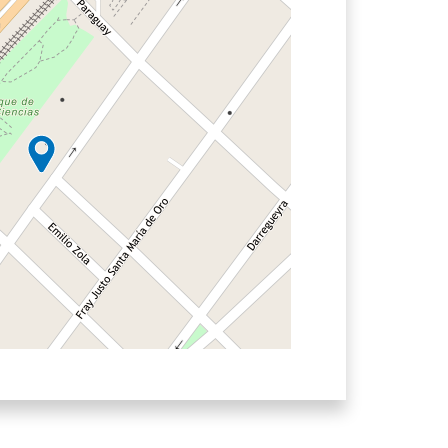
Leaflet
|
Colaboradores:
IGN
,
OSM