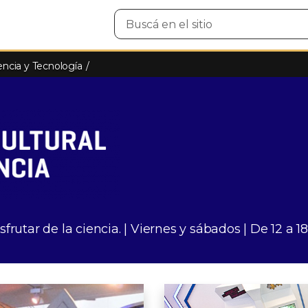
Buscar
en
el
sitio
encia y Tecnología
frutar de la ciencia. | Viernes y sábados | De 12 a 1