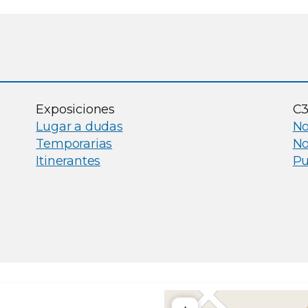
Exposiciones
C
Lugar a dudas
No
Temporarias
No
Itinerantes
Pu
Ubicación del Centro Cu