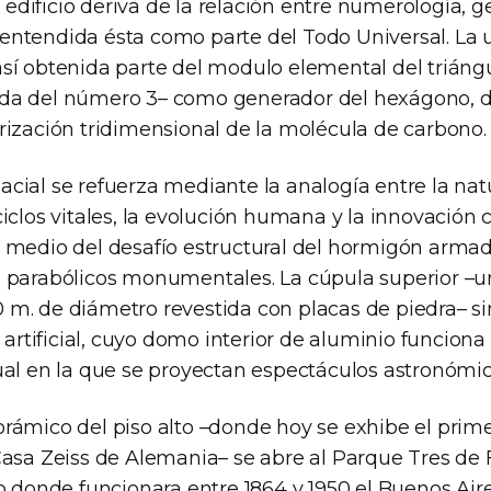
edificio deriva de la relación entre numerología, g
entendida ésta como parte del Todo Universal. La
así obtenida parte del modulo elemental del triángu
da del número 3– como generador del hexágono, del
orización tridimensional de la molécula de carbono.
cial se refuerza mediante la analogía entre la natu
ciclos vitales, la evolución humana y la innovación c
r medio del desafío estructural del hormigón arma
s parabólicos monumentales. La cúpula superior –u
 m. de diámetro revestida con placas de piedra– s
rtificial, cuyo domo interior de aluminio funcion
tual en la que se proyectan espectáculos astronómic
orámico del piso alto –donde hoy se exhibe el prim
 Casa Zeiss de Alemania– se abre al Parque Tres de 
co donde funcionara entre 1864 y 1950 el Buenos Aire