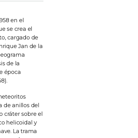
958 en el
e se crea el
to, cargado de
nrique Jan de la
ideograma
is de la
de época
8).
meteoritos
 de anillos del
 cráter sobre el
o helicoidal y
nave. La trama