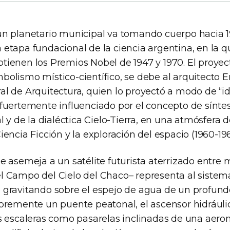
un planetario municipal va tomando cuerpo hacia 1
etapa fundacional de la ciencia argentina, en la qu
tienen los Premios Nobel de 1947 y 1970. El proyec
bolismo místico-científico, se debe al arquitecto E
al de Arquitectura, quien lo proyectó a modo de “
 fuertemente influenciado por el concepto de síntes
al y de la dialéctica Cielo-Tierra, en una atmósfera 
iencia Ficción y la exploración del espacio (1960-196
e asemeja a un satélite futurista aterrizado entre 
l Campo del Cielo del Chaco– representa al sistema
 gravitando sobre el espejo de agua de un profundo
ibremente un puente peatonal, el ascensor hidráulic
as escaleras como pasarelas inclinadas de una aero