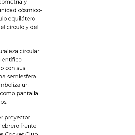
eometría y
 unidad cósmico-
lo equilátero –
 círculo y del
raleza circular
ientífico-
do con sus
na semiesfera
imboliza un
a como pantalla
os.
er proyector
Febrero frente
s Cricket Club,