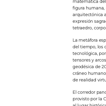
matemática del 
figura humana, 
arquitectónica 
expresión sagra
tetraedro, corp
La metáfora espa
del tiempo, los 
tecnológica, po
tensores y arco
geodésica de 20
cráneo humano a
de realidad vir
El corredor pan
provisto por la
al lugar históri