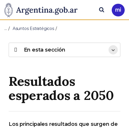
Pasar al contenido principal
Presidencia
Buscar
Ir
a
de
Mi
…
Asuntos Estratégicos
Arg
la
Nación
En esta sección
Resultados
esperados a 2050
Los principales resultados que surgen de