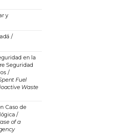
r y
adá /
guridad en la
re Seguridad
os /
 Spent Fuel
ioactive Waste
en Caso de
ógica /
ase of a
rgency