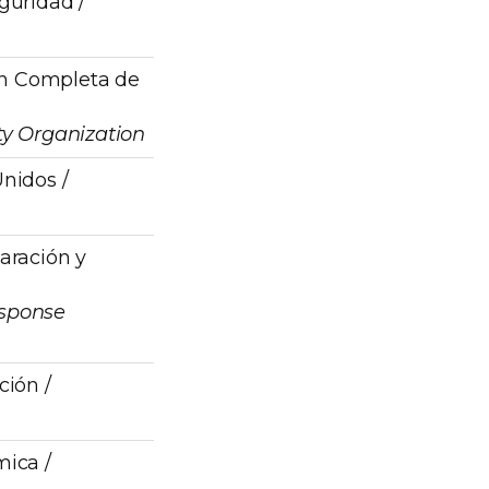
guridad /
ón Completa de
y Organization
nidos /
aración y
sponse
ión /
ica /