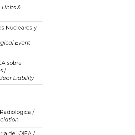
 Units &
os Nucleares y
gical Event
EA sobre
s /
ear Liability
Radiológica /
ciation
ria del OIEA /