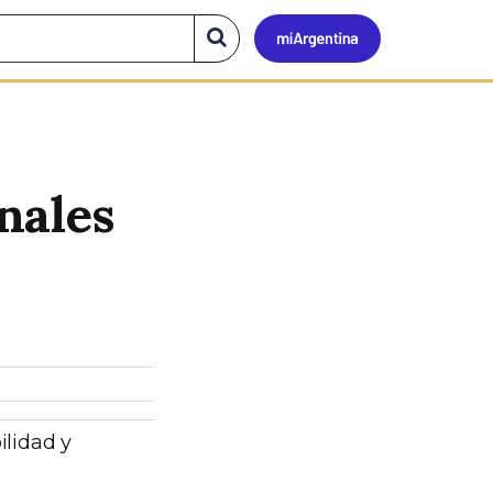
Mi
Buscar
en
el
Argen
sitio
nales
ilidad y