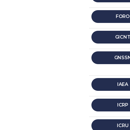
FORO
GICN
GNSS
IAEA
ICRP
ICRU