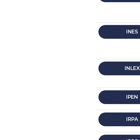
INES
INLEX
IPEN
IRPA