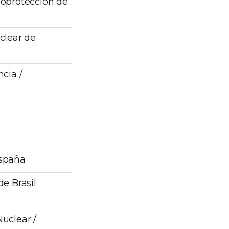
ioprotección de
clear de
cia /
España
e Brasil
uclear /