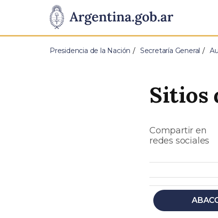
Pasar al contenido principal
Presidencia
de
Presidencia de la Nación
Secretaría General
Au
la
Nación
Sitios
Compartir en
redes sociales
ABAC