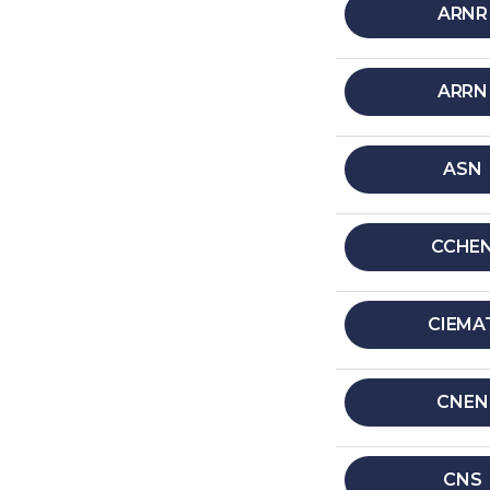
ARNR
ARRN
ASN
CCHE
CIEMA
CNEN
CNS