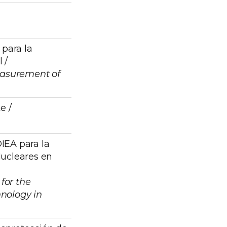
 para la
 /
easurement of
e /
IEA para la
Nucleares en
for the
nology in