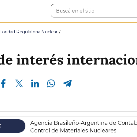
Buscar
en
el
sitio
toridad Regulatoria Nuclear
 de interés internacio
Compartir en Facebook
Compartir en Twitter
Compartir en Linkedin
Compartir en Whatsapp
Compartir en Telegram
Agencia Brasileño-Argentina de Contab
C
Control de Materiales Nucleares