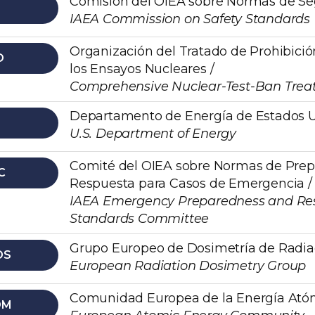
Comisión del OIEA sobre Normas de Se
IAEA Commission on Safety Standards
Organización del Tratado de Prohibici
O
los Ensayos Nucleares /
Comprehensive Nuclear-Test-Ban Treat
Departamento de Energía de Estados U
U.S. Department of Energy
Comité del OIEA sobre Normas de Prep
C
Respuesta para Casos de Emergencia /
IAEA Emergency Preparedness and Re
Standards Committee
Grupo Europeo de Dosimetría de Radiac
OS
European Radiation Dosimetry Group
Comunidad Europea de la Energía Atóm
OM