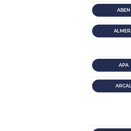
ABEN
ALMER
APA
ARCA