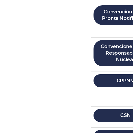
Convención
Pronta Notif
Convencione
Responsabi
Nuclea
CPPN
CSN