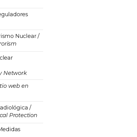
eguladores
rismo Nuclear /
rrorism
clear
ty Network
itio web en
adiológica /
cal Protection
 Medidas