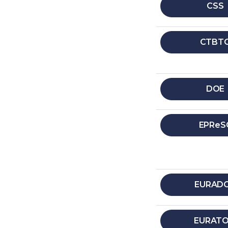
CSS
CTBT
DOE
EPReS
EURAD
EURAT