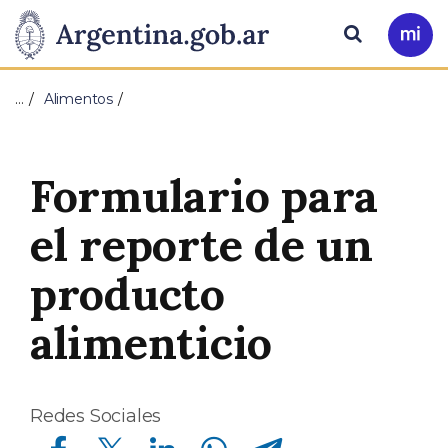
Pasar al contenido principal
Presidencia
Buscar
Ir
a
de
Mi
…
Alimentos
Arg
la
Nación
Formulario para
el reporte de un
producto
alimenticio
Redes Sociales
Compartir en Facebook
Compartir en Twitter
Compartir en Linkedin
Compartir en Whatsapp
Compartir en Telegram