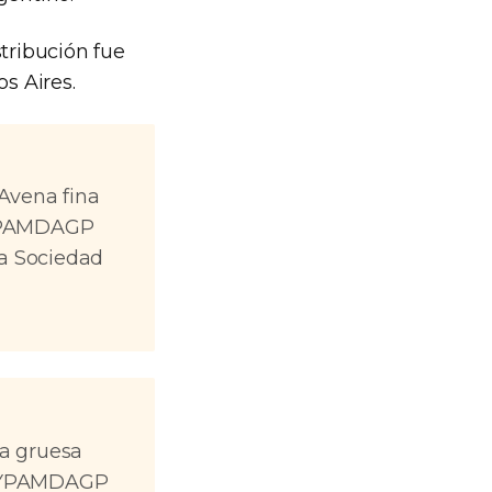
stribución fue
s Aires.
Avena fina
IYPAMDAGP
ca Sociedad
a gruesa
DIYPAMDAGP