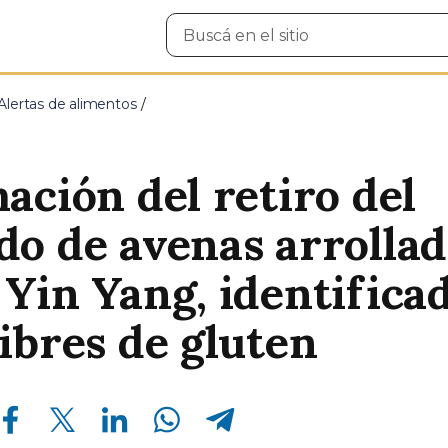
Buscar
en
el
sitio
Alertas de alimentos
ación del retiro del
o de avenas arrollad
Yin Yang, identifica
ibres de gluten
Compartir en Facebook
Compartir en Twitter
Compartir en Linkedin
Compartir en Whatsapp
Compartir en Telegram