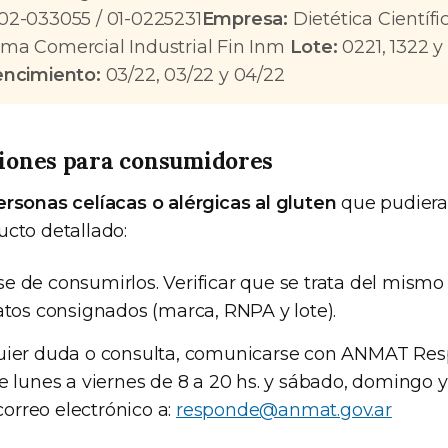
02-033055 / 01-0225231
Empresa:
Dietética Científ
ma Comercial Industrial Fin Inm
Lote:
0221, 1322 y
encimiento:
03/22, 03/22 y 04/22
ones para consumidores
ersonas celíacas o alérgicas al gluten
que pudiera
ucto detallado:
 de consumirlos. Verificar que se trata del mismo
atos consignados (marca, RNPA y lote).
uier duda o consulta, comunicarse con ANMAT Res
e lunes a viernes de 8 a 20 hs. y sábado, domingo y
 correo electrónico a:
responde@anmat.gov.ar