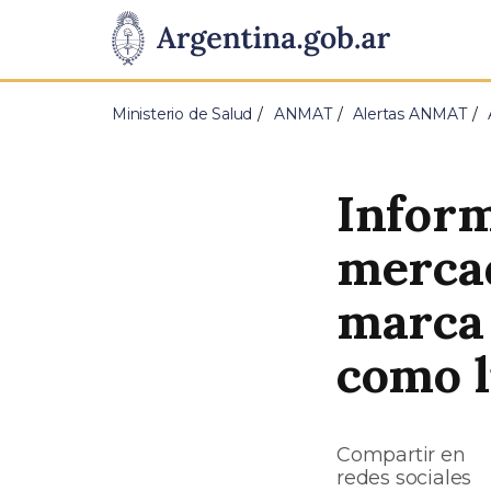
Pasar al contenido principal
Presidencia
de
Ministerio de Salud
ANMAT
Alertas ANMAT
la
Nación
Inform
mercad
marca 
como l
Compartir en
redes sociales