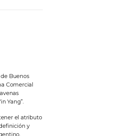
a de Buenos
ima Comercial
s avenas
in Yang”.
ner el atributo
definición y
gentino.