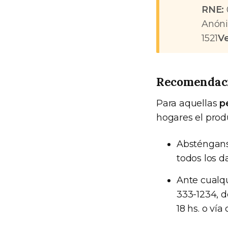
RNE:
Anóni
1521
V
Recomendaci
Para aquellas
p
hogares el prod
Absténganse
todos los d
Ante cualq
333-1234, d
18 hs. o vía