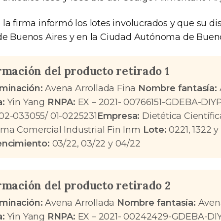
la firma informó los lotes involucrados y que su di
 de Buenos Aires y en la Ciudad Autónoma de Bueno
rmación del producto retirado 1
minación:
Avena Arrollada Fina
Nombre fantasía:
:
Yin Yang
RNPA:
EX – 2021- 00766151-GDEBA-D
02-033055/ 01-0225231
Empresa:
Dietética Científi
ma Comercial Industrial Fin Inm
Lote:
0221, 1322 y
encimiento:
03/22, 03/22 y 04/22
rmación del producto retirado 2
minación:
Avena Arrollada
Nombre fantasía:
Aven
:
Yin Yang
RNPA:
EX – 2021- 00242429-GDEBA-