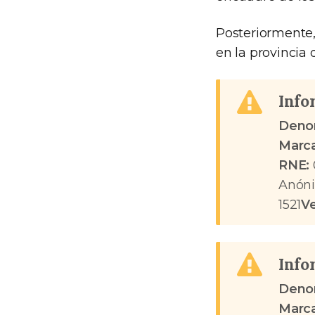
Posteriormente, 
en la provincia
Info
Deno
Marca
RNE:
Anóni
1521
V
Info
Deno
Marca