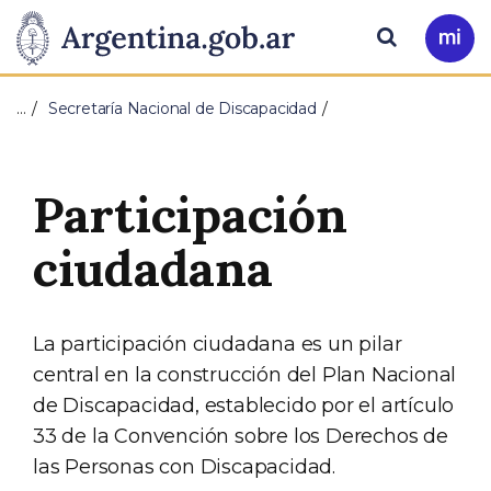
Pasar al contenido principal
Presidencia
Buscar
Ir
a
de
Mi
…
Secretaría Nacional de Discapacidad
Arg
la
Nación
Participación
ciudadana
La participación ciudadana es un pilar
central en la construcción del Plan Nacional
de Discapacidad, establecido por el artículo
33 de la Convención sobre los Derechos de
las Personas con Discapacidad.