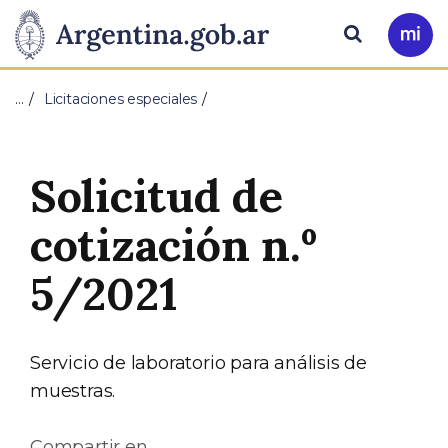
Pasar al contenido principal
Presidencia
Buscar
Ir
a
de
Mi
…
Licitaciones especiales
Arg
la
Nación
Solicitud de
cotización n.º
5/2021
Servicio de laboratorio para análisis de
muestras.
Compartir en