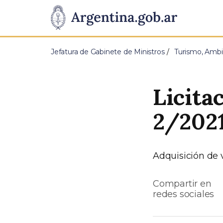
Pasar al contenido principal
Presidencia
de
Jefatura de Gabinete de Ministros
Turismo, Ambi
la
Nación
Licita
2/202
Adquisición de
Compartir en
redes sociales