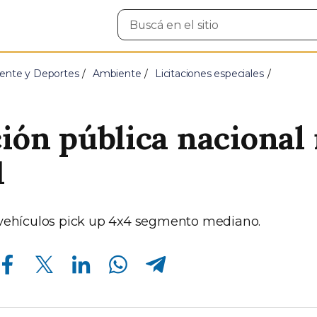
Buscar
en
el
sitio
ente y Deportes
Ambiente
Licitaciones especiales
ción pública nacional 
1
 vehículos pick up 4x4 segmento mediano.
Compartir en Facebook
Compartir en Twitter
Compartir en Linkedin
Compartir en Whatsapp
Compartir en Telegram