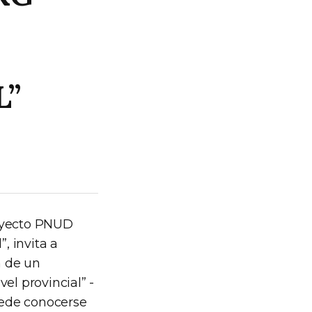
L”
royecto PNUD
, invita a
n de un
el provincial” -
uede conocerse