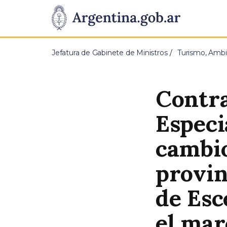
Pasar al contenido principal
Presidencia
de
Jefatura de Gabinete de Ministros
Turismo, Ambi
la
Nación
Contra
Especi
cambio
provin
de Esc
el ma