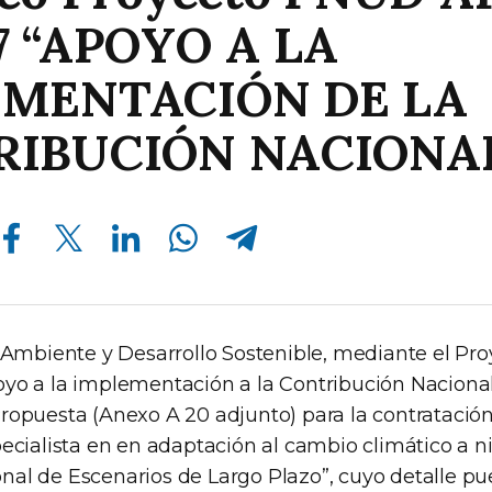
7 “APOYO A LA
EMENTACIÓN DE LA
IBUCIÓN NACIONA
Compartir en Facebook
Compartir en Twitter
Compartir en Linkedin
Compartir en Whatsapp
Compartir en Telegram
e Ambiente y Desarrollo Sostenible, mediante el P
yo a la implementación a la Contribución Nacional”
ropuesta (Anexo A 20 adjunto) para la contratació
ecialista en en adaptación al cambio climático a niv
al de Escenarios de Largo Plazo”, cuyo detalle p