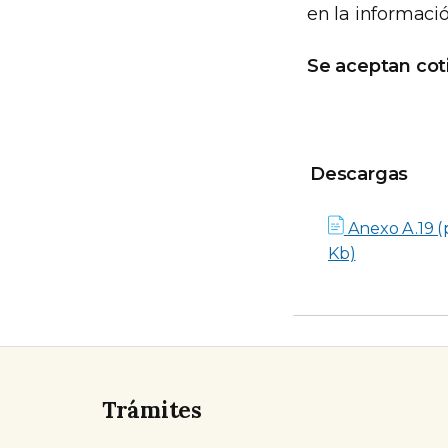
en la informaci
Se aceptan coti
Descargas
Descargas
Anexo A.19 (p
Kb)
Trámites