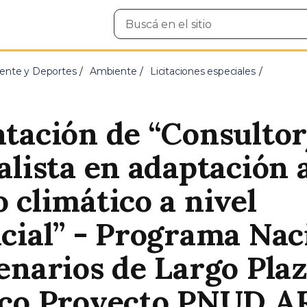
Buscar
en
el
sitio
ente y Deportes
Ambiente
Licitaciones especiales
tación de “Consulto
alista en adaptación 
 climático a nivel
cial” - Programa Nac
enarios de Largo Plaz
rco Proyecto PNUD A