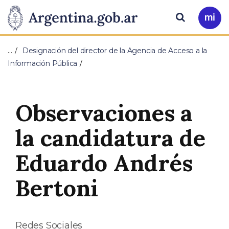
Pasar al contenido principal
Presidencia
Buscar
Ir
a
de
Mi
…
Designación del director de la Agencia de Acceso a la
Arg
la
Información Pública
Nación
Observaciones a
la candidatura de
Eduardo Andrés
Bertoni
Redes Sociales