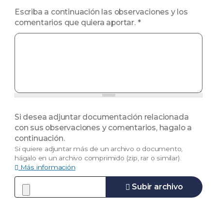
Escriba a continuación las observaciones y los
comentarios que quiera aportar.
*
Si desea adjuntar documentación relacionada
con sus observaciones y comentarios, hagalo a
continuación.
Si quiere adjuntar más de un archivo o documento,
hágalo en un archivo comprimido (zip, rar o similar).
Más información
Subir archivo
Los archivos deben ser menores que
2 MB
.
Tipos de archivo permitidos:
gif jpg jpeg png bmp rtf pdf doc docx
ppt pptx xls xlsx bz2 dmg gz jar rar sit tar zip
.