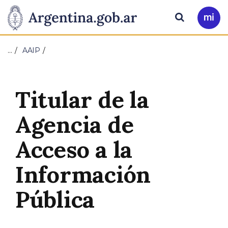
Pasar al contenido principal
Presidencia
Buscar
Ir
a
de
Mi
…
AAIP
Arg
la
Nación
Titular de la
Agencia de
Acceso a la
Información
Pública