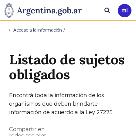
Pasar al contenido principal
Presidencia
Buscar
Ir
a
de
Mi
…
Acceso a la información
Arg
la
Nación
Listado de sujetos
obligados
Encontrá toda la información de los
organismos que deben brindarte
información de acuerdo a la Ley 27275.
Compartir en
redes sociales