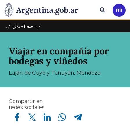
Pasar al contenido principal
Presidencia
Buscar
Ir
a
de
Mi
…
¿Qué hacer?
Arg
la
Viajar en compañía por
Nación
bodegas y viñedos
Luján de Cuyo y Tunuyán, Mendoza
Compartir en
redes sociales
Compartir en Facebook
Compartir en Twitter
Compartir en Linkedin
Compartir en Whatsapp
Compartir en Telegram