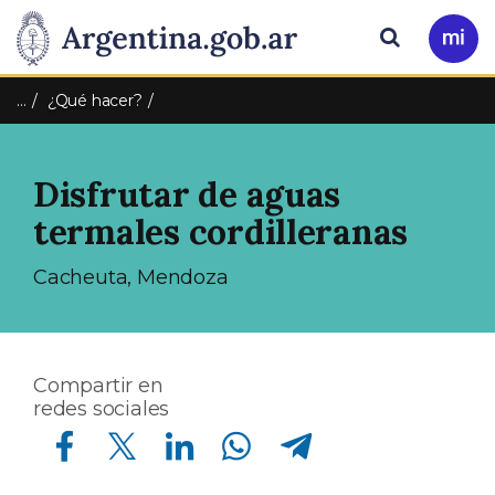
Pasar al contenido principal
Presidencia
Buscar
Ir
a
de
Mi
…
¿Qué hacer?
Arg
la
Disfrutar de aguas
Nación
termales cordilleranas
Cacheuta, Mendoza
Compartir en
redes sociales
Compartir en Facebook
Compartir en Twitter
Compartir en Linkedin
Compartir en Whatsapp
Compartir en Telegram