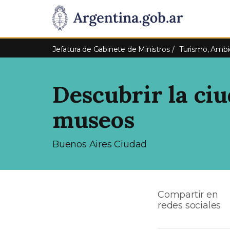
Pasar al contenido principal
Presidencia
de
Jefatura de Gabinete de Ministros
Turismo, Ambi
la
Descubrir la ciu
Nación
museos
Buenos Aires Ciudad
Compartir en
redes sociales