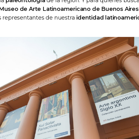
 la
paleontología
de la región. Y para quienes busc
Museo de Arte Latinoamericano de Buenos Aires
as representantes de nuestra
identidad latinoameri