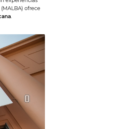
an experiencias
(MALBA) ofrece
cana
.