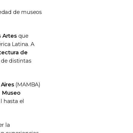
iedad de museos
 Artes
que
ica Latina. A
tectura de
de distintas
Aires
(MAMBA)
l
Museo
l hasta el
r la