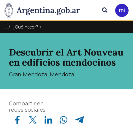
Pasar al contenido principal
Presidencia
Buscar
Ir
a
de
Mi
…
¿Qué hacer?
Arg
la
Descubrir el Art Nouveau
Nación
en edificios mendocinos
Gran Mendoza, Mendoza
Compartir en
redes sociales
Compartir en Facebook
Compartir en Twitter
Compartir en Linkedin
Compartir en Whatsapp
Compartir en Telegram