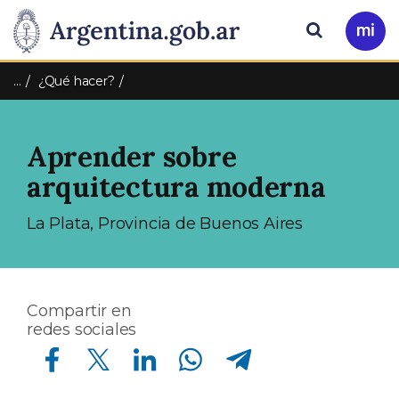
Pasar al contenido principal
Presidencia
Buscar
Ir
a
de
Mi
…
¿Qué hacer?
Arg
la
Aprender sobre
Nación
arquitectura moderna
La Plata, Provincia de Buenos Aires
Compartir en
redes sociales
Compartir en Facebook
Compartir en Twitter
Compartir en Linkedin
Compartir en Whatsapp
Compartir en Telegram