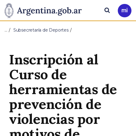
Pasar al contenido principal
Presidencia
Buscar
Ir
a
de
Mi
…
Subsecretaría de Deportes
Arg
la
Nación
Inscripción al
Curso de
herramientas de
prevención de
violencias por
motivos de