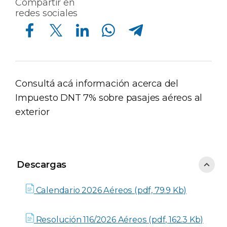
Compartir en
redes sociales
Compartir en Facebook
Compartir en Twitter
Compartir en Linkedin
Compartir en Whatsapp
Compartir en Telegram
Consultá acá información acerca del
Impuesto DNT 7% sobre pasajes aéreos al
exterior
Descargas
Descargas
Calendario 2026 Aéreos (pdf, 79.9 Kb)
Resolución 116/2026 Aéreos (pdf, 162.3 Kb)