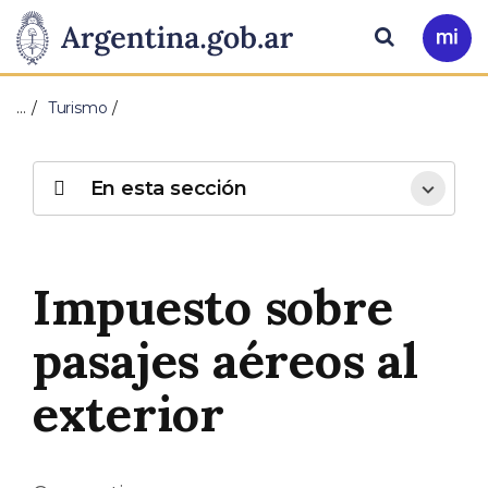
Pasar al contenido principal
Presidencia
Buscar
Ir
a
de
Mi
…
Turismo
Arg
la
Nación
En esta sección
Impuesto sobre
pasajes aéreos al
exterior