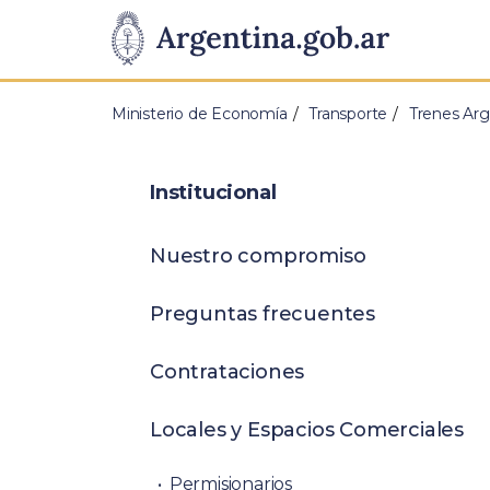
Pasar al contenido principal
Presidencia
de
Ministerio de Economía
Transporte
Trenes Arg
la
Nación
Institucional
Nuestro compromiso
Preguntas frecuentes
Contrataciones
Locales y Espacios Comerciales
Permisionarios