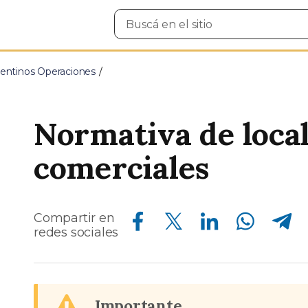
Buscar
en
el
sitio
entinos Operaciones
Normativa de local
comerciales
Compartir en Facebook
Compartir en Twitter
Compartir en Linkedin
Compartir en Whatsapp
Compartir en Telegram
Compartir en
redes sociales
Importante