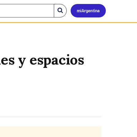
Mi
Buscar
en
el
Argen
sitio
es y espacios