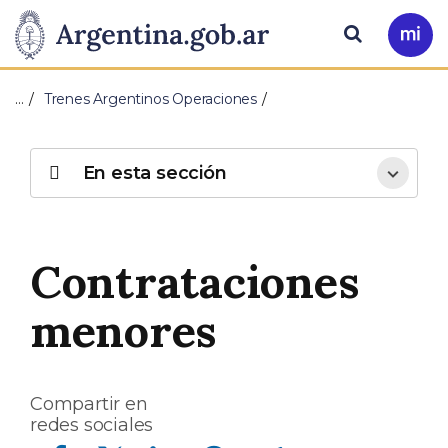
Pasar al contenido principal
Presidencia
Buscar
Ir
a
de
Mi
…
Trenes Argentinos Operaciones
Arg
la
Nación
En esta sección
Contrataciones
menores
Compartir en
redes sociales
Compartir en Facebook
Compartir en Twitter
Compartir en Linkedin
Compartir en Whatsapp
Compartir en Telegram