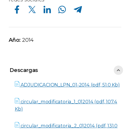
Compartir en Facebook
Compartir en Twitter
Compartir en Linkedin
Compartir en Whatsapp
Compartir en Telegram
Año:
2014
Descargas
Descargas
ADJUDICACION_LPN_01-2014 (pdf, 51.0 Kb)
circular_modificatoria_1_012014 (pdf, 107.4
Kb)
circular_modificatoria_2_012014 (pdf, 131.0