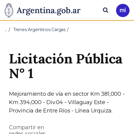
Pasar al contenido principal
Presidencia
Buscar
Ir
a
de
Mi
…
Trenes Argentinos Cargas
Arg
la
Nación
Licitación Pública
N° 1
Mejoramiento de vía en sector Km 381,000 -
Km 394,000 - Div.04 - Villaguay Este -
Provincia de Entre Ríos - Línea Urquiza.
Compartir en
redes sociales