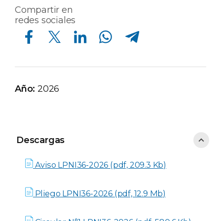
Compartir en
redes sociales
Compartir en Facebook
Compartir en Twitter
Compartir en Linkedin
Compartir en Whatsapp
Compartir en Telegram
Año:
2026
Descargas
Descargas
Aviso LPNI36-2026 (pdf, 209.3 Kb)
Pliego LPNI36-2026 (pdf, 12.9 Mb)