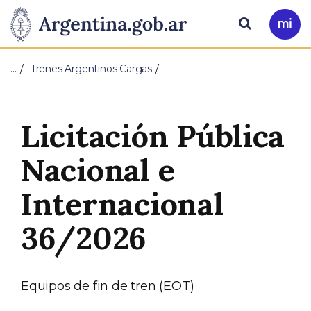
Pasar al contenido principal
Presidencia
Buscar
Ir
a
de
Mi
…
Trenes Argentinos Cargas
Arg
la
Nación
Licitación Pública
Nacional e
Internacional
36/2026
Equipos de fin de tren (EOT)