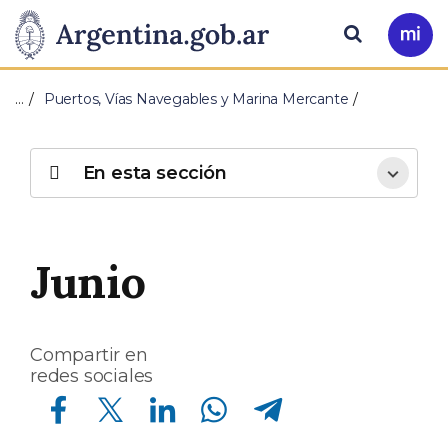
Pasar al contenido principal
Presidencia
Buscar
Ir
a
de
Mi
…
Puertos, Vías Navegables y Marina Mercante
Arg
la
Nación
En esta sección
Junio
Compartir en
redes sociales
Compartir en Facebook
Compartir en Twitter
Compartir en Linkedin
Compartir en Whatsapp
Compartir en Telegram