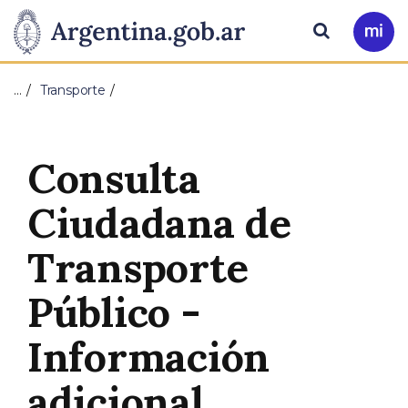
Pasar al contenido principal
Presidencia
Buscar
Ir
a
de
Mi
…
Transporte
Arg
la
Nación
Consulta
Ciudadana de
Transporte
Público -
Información
adicional