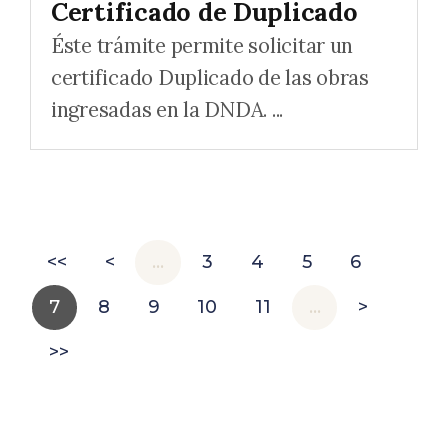
Certificado de Duplicado
Éste trámite permite solicitar un
certificado Duplicado de las obras
ingresadas en la DNDA. ...
<<
<
…
3
4
5
6
7
8
9
10
11
…
>
>>